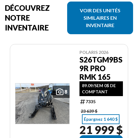
DÉCOUVREZ
VOIR DES UNITÉS
NOTRE
SIMILAIRES EN
INVENTAIRE
INVENTAIRE
POLARIS 2026
S26TGM9BS
9R PRO
RMK 165
89.09/SEM 0$ DE
8
COMPTANT
7335
23 639 $
Épargnez 1 640 $
21 999 $