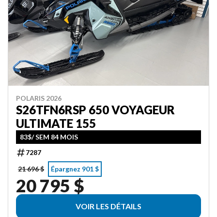
POLARIS 2026
S26TFN6RSP 650 VOYAGEUR
ULTIMATE 155
83$/ SEM 84 MOIS
7287
21 696 $
Épargnez 901 $
20 795 $
VOIR LES DÉTAILS