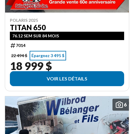
POLARIS 2025
TITAN 650
76.12 SEM SUR 84 MOIS
7014
22 494 $
Épargnez 3 495 $
18 999 $
VOIR LES DÉTAILS
6