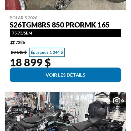
POLARIS 2026
S26TGM8RS 850 PRORMK 165
75.73/SEM
7286
20 143 $
Épargnez 1 244 $
18 899 $
VOIR LES DÉTAILS
6