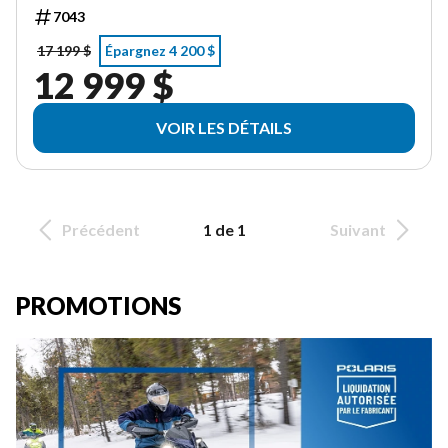
7043
17 199 $
Épargnez 4 200 $
12 999 $
VOIR LES DÉTAILS
Précédent
1 de 1
Suivant
PROMOTIONS