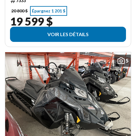
7333
20 800 $
Épargnez 1 201 $
19 599 $
VOIR LES DÉTAILS
5