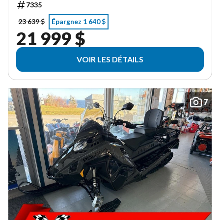
7335
23 639 $
Épargnez 1 640 $
21 999 $
VOIR LES DÉTAILS
7