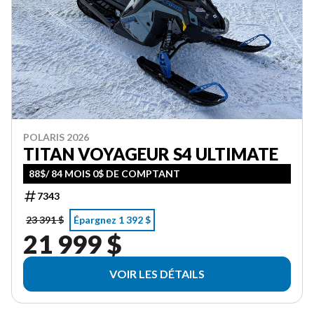
POLARIS 2026
TITAN VOYAGEUR S4 ULTIMATE
88$/ 84 MOIS 0$ DE COMPTANT
7343
23 391 $
Épargnez 1 392 $
21 999 $
VOIR LES DÉTAILS