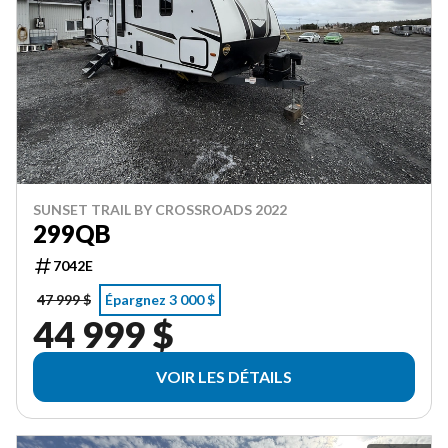
SUNSET TRAIL BY CROSSROADS 2022
299QB
7042E
47 999 $
Épargnez 3 000 $
44 999 $
VOIR LES DÉTAILS