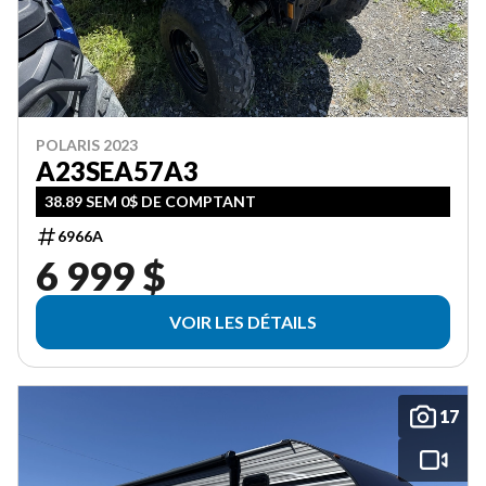
POLARIS 2023
A23SEA57A3
38.89 SEM 0$ DE COMPTANT
6966A
6 999 $
VOIR LES DÉTAILS
17