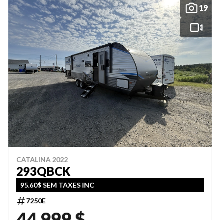
19
CATALINA 2022
293QBCK
95.60$ SEM TAXES INC
7250E
44 999 $