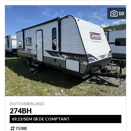
10
DUTCHMEN 2022
274BH
69,13/SEM 0$ DE COMPTANT
7538E