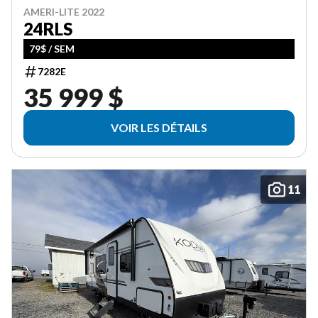
AMERI-LITE 2022
24RLS
79$ / SEM
7282E
35 999 $
VOIR LES DÉTAILS
11