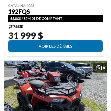
CATALINA 2023
192FQS
65.80$ / SEM 0$ DE COMPTANT
7553E
31 999 $
VOIR LES DÉTAILS
6