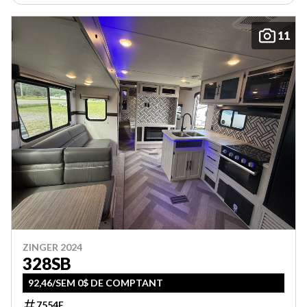
11
ZINGER 2024
328SB
92,46/SEM 0$ DE COMPTANT
7554E