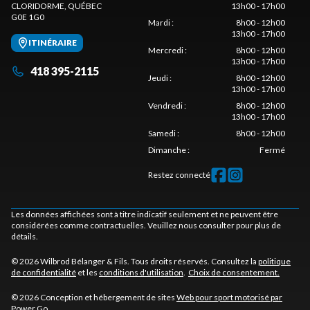
CLORIDORME
, QUÉBEC
13h00 - 17h00
G0E 1G0
Mardi
:
8h00 - 12h00
13h00 - 17h00
ITINÉRAIRE
Mercredi
:
8h00 - 12h00
13h00 - 17h00
418 395-2115
Jeudi
:
8h00 - 12h00
13h00 - 17h00
Vendredi
:
8h00 - 12h00
13h00 - 17h00
Samedi
:
8h00 - 12h00
Dimanche
:
Fermé
Restez connecté
Les données affichées sont à titre indicatif seulement et ne peuvent être
considérées comme contractuelles. Veuillez nous consulter pour plus de
détails.
© 2026 Wilbrod Bélanger & Fils. Tous droits réservés. Consultez la
politique
de confidentialité
et les
conditions d'utilisation
.
Choix de consentement.
© 2026 Conception et hébergement de sites
Web pour sport motorisé par
Power Go
.