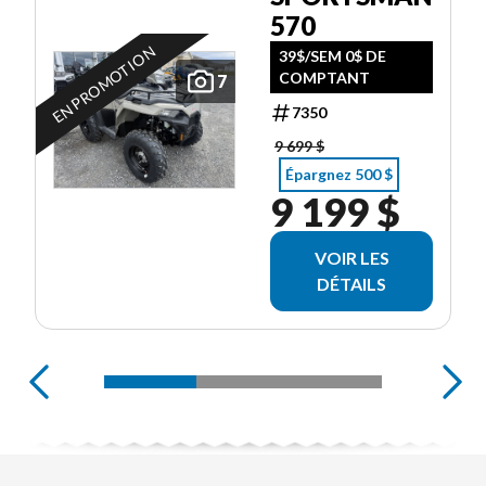
570
EN PROMOTION
39$/SEM 0$ DE
COMPTANT
7
7350
9 699 $
Épargnez 500 $
9 199 $
VOIR LES
DÉTAILS