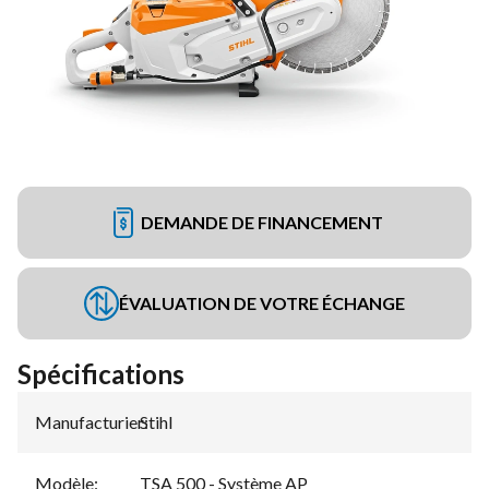
DEMANDE DE FINANCEMENT
ÉVALUATION DE VOTRE ÉCHANGE
Spécifications
Manufacturier
Stihl
:
Modèle
:
TSA 500 - Système AP