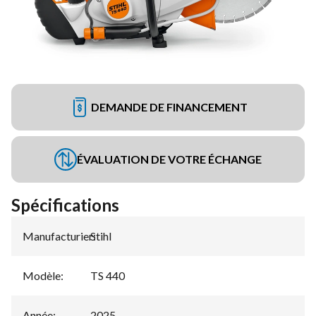
DEMANDE DE FINANCEMENT
ÉVALUATION DE VOTRE ÉCHANGE
Spécifications
Manufacturier
Stihl
:
Modèle
:
TS 440
Année
:
2025