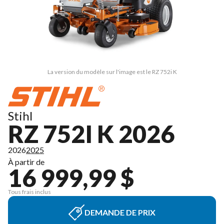
La version du modèle sur l'image est le RZ 752i K
Stihl
RZ 752I K 2026
2026
2025
À partir de
16 999,99 $
Tous frais inclus
DEMANDE DE PRIX