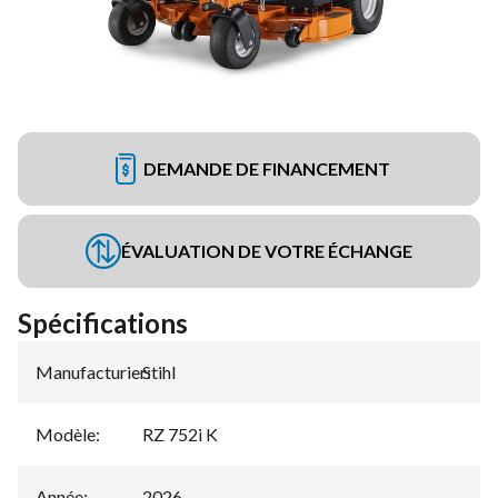
DEMANDE DE FINANCEMENT
ÉVALUATION DE VOTRE ÉCHANGE
Spécifications
Manufacturier
Stihl
:
Modèle
:
RZ 752i K
Année
:
2026