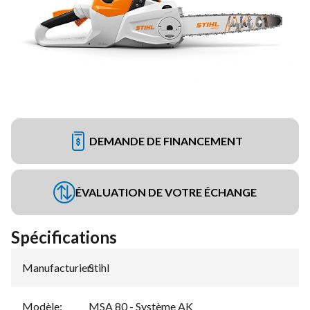
DEMANDE DE FINANCEMENT
ÉVALUATION DE VOTRE ÉCHANGE
Spécifications
Manufacturier
Stihl
:
Modèle
:
MSA 80 - Système AK