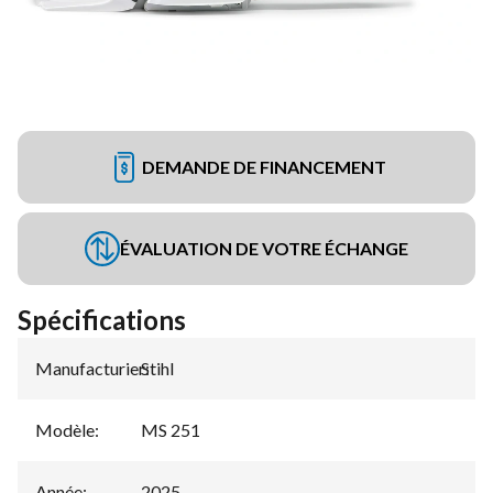
DEMANDE DE FINANCEMENT
ÉVALUATION DE VOTRE ÉCHANGE
Spécifications
Manufacturier
Stihl
:
Modèle
:
MS 251
Année
:
2025