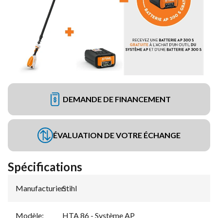
DEMANDE DE FINANCEMENT
ÉVALUATION DE VOTRE ÉCHANGE
Spécifications
Manufacturier
Stihl
:
Modèle
:
HTA 86 - Système AP