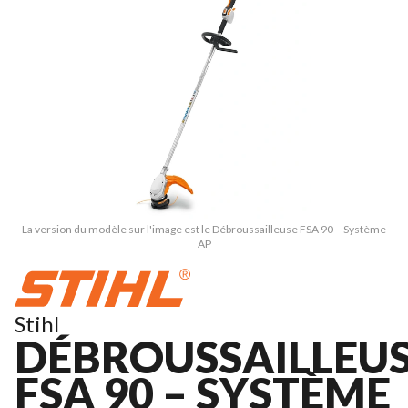
La version du modèle sur l'image est le Débroussailleuse FSA 90 – Système
AP
Stihl
DÉBROUSSAILLEU
FSA 90 – SYSTÈME