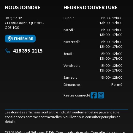
NOUS JOINDRE
HEURES D'OUVERTURE
30 QC-132
Lundi
:
8h00 - 12h00
CLORIDORME
, QUÉBEC
13h00 - 17h00
G0E 1G0
Mardi
:
8h00 - 12h00
13h00 - 17h00
ITINÉRAIRE
Mercredi
:
8h00 - 12h00
13h00 - 17h00
418 395-2115
Jeudi
:
8h00 - 12h00
13h00 - 17h00
Vendredi
:
8h00 - 12h00
13h00 - 17h00
Samedi
:
8h00 - 12h00
Dimanche
:
Fermé
Restez connecté
Les données affichées sont à titre indicatif seulement et ne peuvent être
considérées comme contractuelles. Veuillez nous consulter pour plus de
détails.
© 2026 Wilbrod Bélanger & Fils. Tous droits réservés. Consultez la
politique