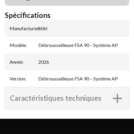
Spécifications
Manufacturier
Stihl
:
Modèle
:
Débroussailleuse FSA 90 – Système AP
Année
:
2026
Version
:
Débroussailleuse FSA 90 – Système AP
Caractéristiques techniques