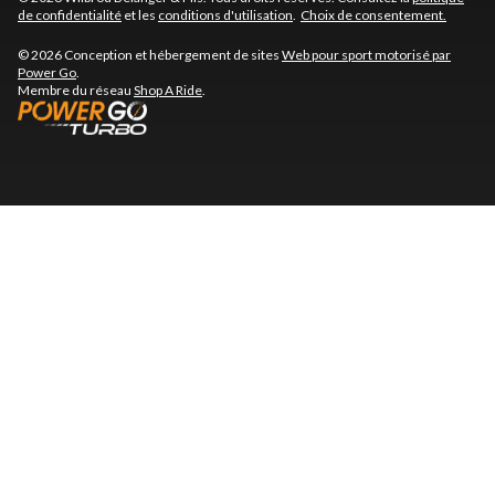
de confidentialité
et les
conditions d'utilisation
.
Choix de consentement.
© 2026 Conception et hébergement de sites
Web pour sport motorisé par
Power Go
.
Membre du réseau
Shop A Ride
.