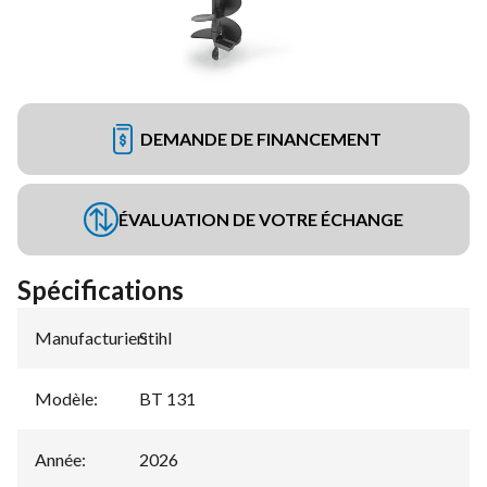
DEMANDE DE FINANCEMENT
ÉVALUATION DE VOTRE ÉCHANGE
Spécifications
Manufacturier
Stihl
:
Modèle
:
BT 131
Année
:
2026