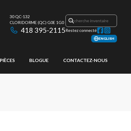
30 QC-132
CLORIDORME
(QC)
G0E 1G0
418 395-2115
Restez connecté
ENGLISH
 PIÈCES
BLOGUE
CONTACTEZ-NOUS