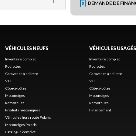
DEMANDE DE FINA
VÉHICULES NEUFS
VÉHICULES USAGÉS
Inventaire complet
Inventaire complet
Roulottes
Roulottes
Caravanes à sellette
Caravanes à sellette
VTT
VTT
Côte-à-côtes
Côte-à-côtes
Motoneiges
Motoneiges
Remorques
Remorques
Produits mécaniques
Financement
Véhicules hors route Polaris
Motoneiges Polaris
Catalogue complet