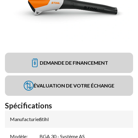
DEMANDE DE FINANCEMENT
ÉVALUATION DE VOTRE ÉCHANGE
Spécifications
Manufacturier
Stihl
:
Modèle
:
BGA 30 - Système AS