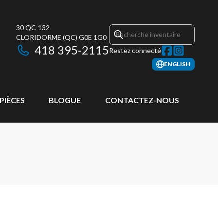
30 QC-132
CLORIDORME
(QC)
G0E 1G0
418 395-2115
Restez connecté
ENGLISH
 PIÈCES
BLOGUE
CONTACTEZ-NOUS