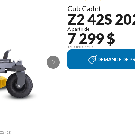
Cub Cadet
Z2 42S 20
À partir de
7 299 $
Tous frais inclus
DEMANDE DE PR
 Z2 42S
La ver