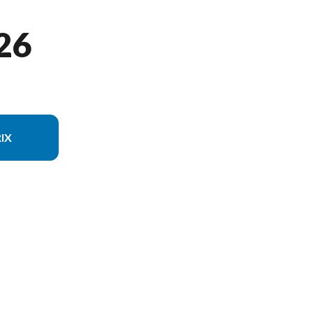
26
IX
sion du modèle sur l'image est le Z2 42S