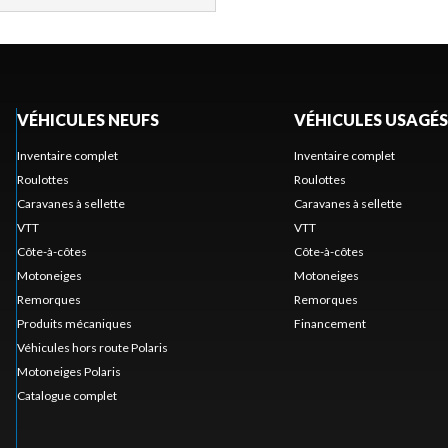
VÉHICULES NEUFS
VÉHICULES USAGÉS
Inventaire complet
Inventaire complet
Roulottes
Roulottes
Caravanes à sellette
Caravanes à sellette
VTT
VTT
Côte-à-côtes
Côte-à-côtes
Motoneiges
Motoneiges
Remorques
Remorques
Produits mécaniques
Financement
Véhicules hors route Polaris
Motoneiges Polaris
Catalogue complet