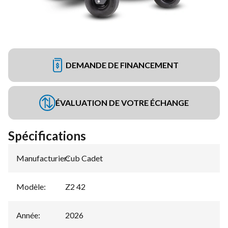
DEMANDE DE FINANCEMENT
ÉVALUATION DE VOTRE ÉCHANGE
Spécifications
Manufacturier
Cub Cadet
:
Modèle
:
Z2 42
Année
:
2026