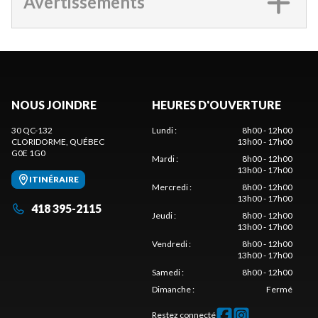
Avertissements
NOUS JOINDRE
HEURES D'OUVERTURE
30 QC-132
Lundi
:
8h00 - 12h00
CLORIDORME
, QUÉBEC
13h00 - 17h00
G0E 1G0
Mardi
:
8h00 - 12h00
13h00 - 17h00
ITINÉRAIRE
Mercredi
:
8h00 - 12h00
13h00 - 17h00
418 395-2115
Jeudi
:
8h00 - 12h00
13h00 - 17h00
Vendredi
:
8h00 - 12h00
13h00 - 17h00
Samedi
:
8h00 - 12h00
Dimanche
:
Fermé
Restez connecté