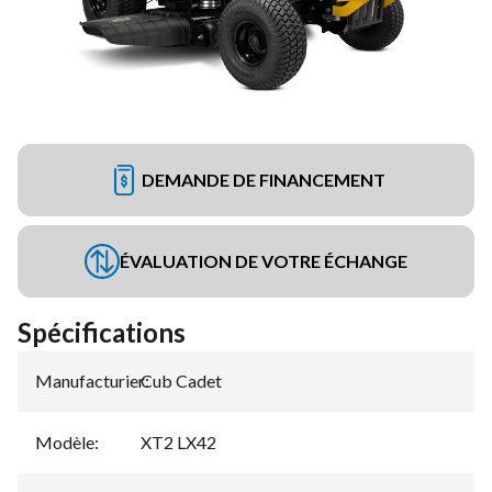
DEMANDE DE FINANCEMENT
ÉVALUATION DE VOTRE ÉCHANGE
Spécifications
Manufacturier
Cub Cadet
:
Modèle
:
XT2 LX42