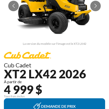
La version du modèle sur l'image est le XT2 LX42
Cub Cadet
XT2 LX42 2026
À partir de
4 999 $
Tous frais inclus
DEMANDE DE PRIX