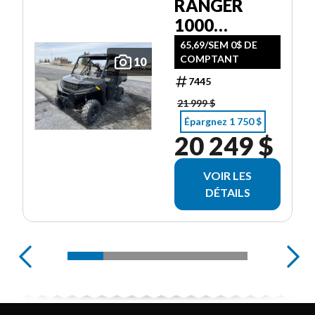
RANGER
1000
PREMIUM
65,69/SEM 0$ DE
COMPTANT
10
7445
21 999 $
Épargnez 1 750 $
20 249 $
VOIR LES
DÉTAILS