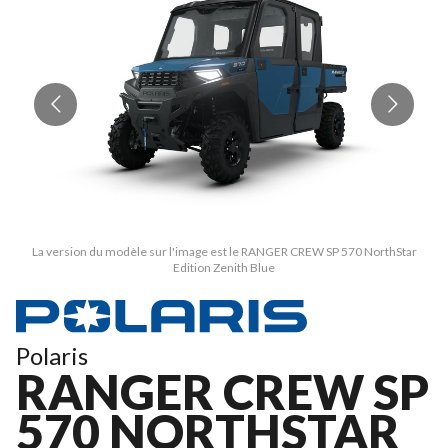
La version du modèle sur l'image est le RANGER CREW SP 570 NorthStar
Edition Zenith Blue
Polaris
RANGER CREW SP
570 NORTHSTAR