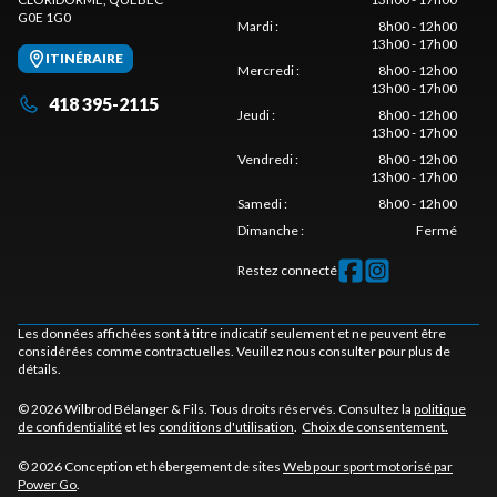
G0E 1G0
Mardi
:
8h00 - 12h00
13h00 - 17h00
ITINÉRAIRE
Mercredi
:
8h00 - 12h00
13h00 - 17h00
418 395-2115
Jeudi
:
8h00 - 12h00
13h00 - 17h00
Vendredi
:
8h00 - 12h00
13h00 - 17h00
Samedi
:
8h00 - 12h00
Dimanche
:
Fermé
Restez connecté
Les données affichées sont à titre indicatif seulement et ne peuvent être
considérées comme contractuelles. Veuillez nous consulter pour plus de
détails.
© 2026 Wilbrod Bélanger & Fils. Tous droits réservés. Consultez la
politique
de confidentialité
et les
conditions d'utilisation
.
Choix de consentement.
© 2026 Conception et hébergement de sites
Web pour sport motorisé par
Power Go
.